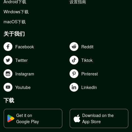
Android下载
设置指南
Windows下载
macOS下载
关于我们
Facebook
Reddit
Twitter
Tiktok
Instagram
Pinterest
Youtube
Linkedln
下载
Get it on
Download on the
Google Play
App Store